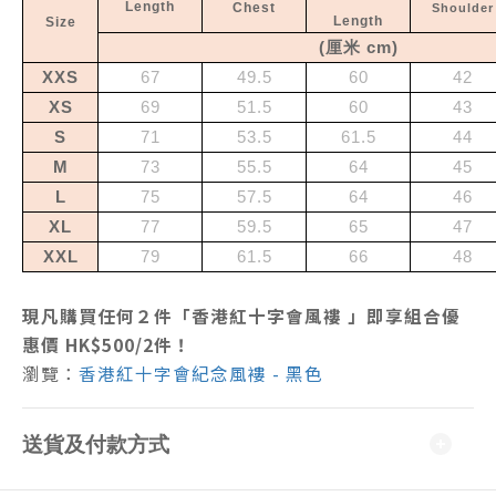
Length
Chest
Shoulder
Length
Size
(
厘米
cm
)
XXS
67
49.5
60
42
XS
69
51.5
60
43
S
71
53.5
61.5
44
M
73
55.5
64
45
L
75
57.5
64
46
XL
77
59.5
65
47
XXL
79
61.5
66
48
現凡購買任何２
件
「香港紅十字會
風褸
」即享組合優
惠價 HK$500/2件！
瀏覽：
香港紅十字會紀念風褸 - 黑色
送貨及付款方式