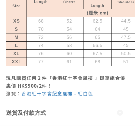
Length
Chest
Shoulder
Length
Size
(
厘米
cm
)
XS
68
52
62.5
44.5
S
70
54
64
45
M
72
56
65
47.5
L
74
58
66.5
49
XL
76
60
67.5
50.5
XXL
77
61
68
51
現凡購買任何２
件
「香港紅十字會
風褸
」即享組合優
惠價 HK$500/2件！
瀏覽：
香港紅十字會紀念風褸 - 紅白色
送貨及付款方式