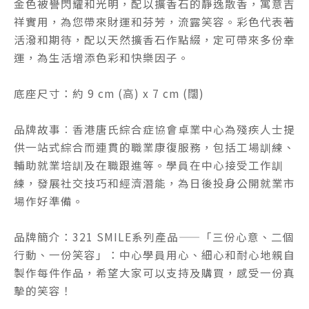
金色被譽閃耀和光明，配以擴香石的靜逸散香，寓意吉
祥實用，為您帶來財運和芬芳，流露笑容。彩色代表著
活潑和期待，配以天然擴香石作點綴，定可帶來多份幸
運，為生活增添色彩和快樂因子。
底座尺寸：約 9 cm (高) x 7 cm (闊)
品牌故事︰香港唐氏綜合症協會卓業中心為殘疾人士提
供一站式綜合而連貫的職業康復服務，包括工場訓練、
輔助就業培訓及在職跟進等。學員在中心接受工作訓
練，發展社交技巧和經濟潛能，為日後投身公開就業市
場作好準備。
品牌簡介：321 SMILE系列產品——「三份心意、二個
行動、一份笑容」：中心學員用心、細心和耐心地親自
製作每件作品，希望大家可以支持及購買，感受一份真
摰的笑容！