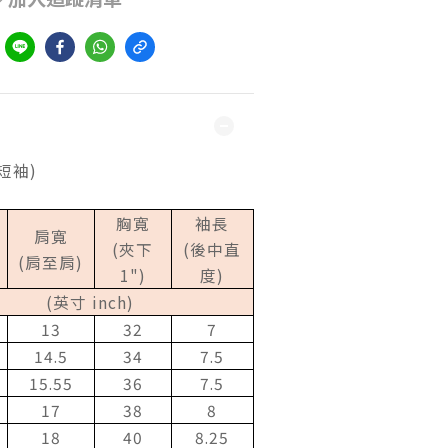
到
短袖)
胸寬
袖長
肩寬
(
夾下
(
後中直
(
肩至肩
)
1")
度
)
(
英寸
inch)
13
32
7
14.5
34
7.5
15.55
36
7.5
17
38
8
18
40
8.25