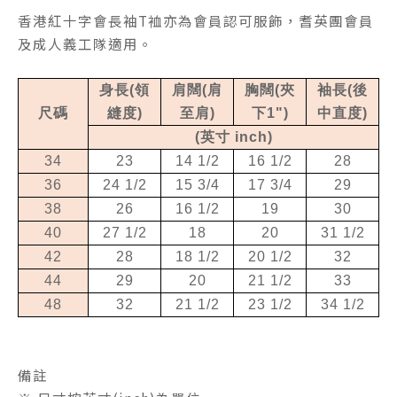
香港紅十字會長袖T裇亦為會員認可服飾，耆英團會員
及成人義工隊適用。
身長
(
領
肩闊
(
肩
胸闊
(
夾
袖長
(
後
尺碼
縫度
)
至肩
)
下
1")
中直度
)
(
英寸
inch)
34
23
14 1/2
16 1/2
28
36
24 1/2
15 3/4
17 3/4
29
38
26
16 1/2
19
30
40
27 1/2
18
20
31 1/2
42
28
18 1/2
20 1/2
32
44
29
20
21 1/2
33
48
32
21 1/2
23 1/2
34 1/2
備註